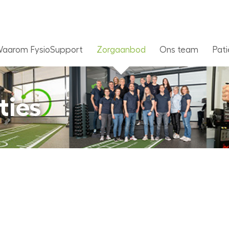
aarom FysioSupport
Zorgaanbod
Ons team
Pati
ties