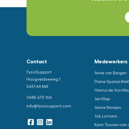
Contact
Medewerkers
FysioSupport
Anne van Bergen
Hoogveldseweg 1
Diane Spanja-Bek
5451 AA Mill
Hanna de Vos-Wa
0485 470 166
Jan Klap
info@fysiosupport.com
Janne Nooijen
Job Lomans
Karin Toonen-van 