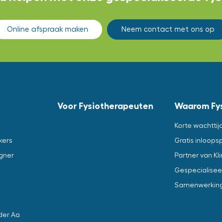
Online afspraak maken
Neem contact met ons op
Voor Fysiotherapeuten
Waarom Fy
Korte wachttij
kers
Gratis inloops
gner
Partner van Kl
Gespecialisee
Samenwerking 
der Aa