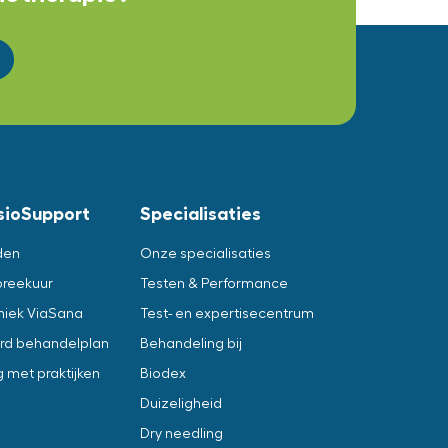
sioSupport
Specialisaties
den
Onze specialisaties
preekuur
Testen & Performance
iniek ViaSana
Test- en expertisecentrum
rd behandelplan
Behandeling bij
met praktijken
Biodex
Duizeligheid
Dry needling