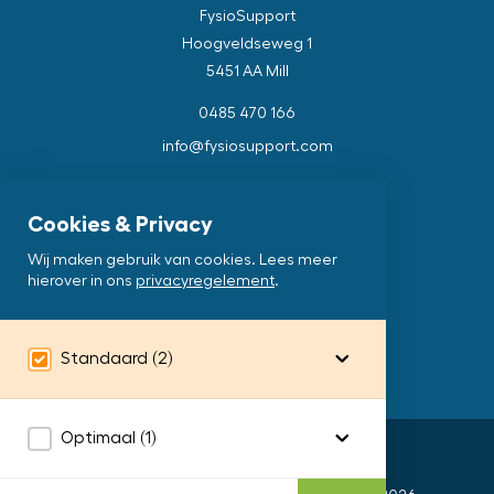
FysioSupport
Hoogveldseweg 1
5451 AA Mill
0485 470 166
info@fysiosupport.com
Cookies & Privacy
Wij maken gebruik van cookies. Lees meer
Cookie instellingen aanpassen
hierover in ons
privacyregelement
.
Standaard
(2)
Google Analytics
Optimaal
(1)
Privacy en klachten
Het bijhouden van geanonimiseerde
Disclaimer
bezoekersstatistieken in het gebruik van de website.